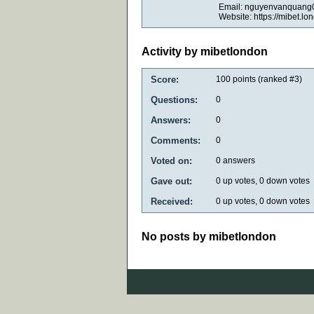
Email: nguyenvanquan
Website: https://mibet.lo
Activity by mibetlondon
Score:
100
points (ranked #
3
)
Questions:
0
Answers:
0
Comments:
0
Voted on:
0
answers
Gave out:
0
up votes,
0
down votes
Received:
0
up votes,
0
down votes
No posts by mibetlondon