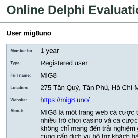
Online Delphi Evaluat
User mig8uno
1 year
Member for:
Registered user
Type:
MIG8
Full name:
275 Tân Quý, Tân Phú, Hồ Chí M
Location:
https://mig8.uno/
Website:
About:
MIG8 là một trang web cá cược tr
nhiều trò chơi casino và cá cượ
không chỉ mang đến trải nghiệm g
cung cấp dịch vụ hỗ trợ khách h