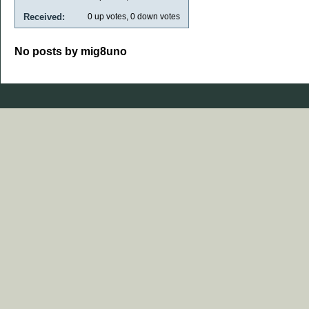
Received:
0
up votes,
0
down votes
No posts by mig8uno