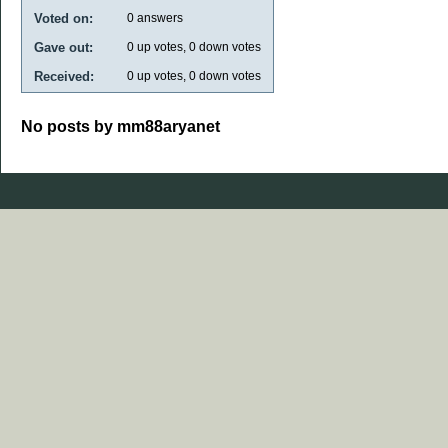
Voted on:
0
answers
Gave out:
0
up votes,
0
down votes
Received:
0
up votes,
0
down votes
No posts by mm88aryanet