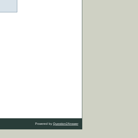
Powered by
Question2Answer