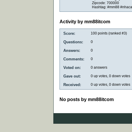
Zipcode: 700000
Hashtag: #mm88 #nhac
Activity by mm88itcom
Score:
100
points (ranked #
3
)
Questions:
0
Answers:
0
Comments:
0
Voted on:
0
answers
Gave out:
0
up votes,
0
down votes
Received:
0
up votes,
0
down votes
No posts by mm88itcom