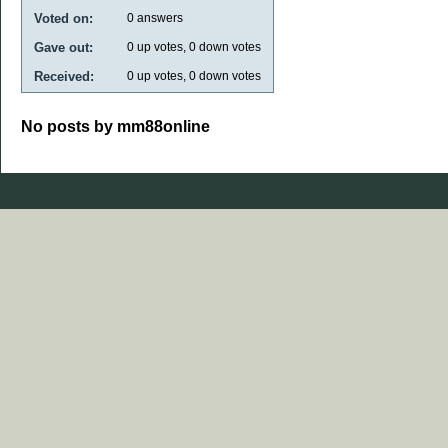
Voted on:
0
answers
Gave out:
0
up votes,
0
down votes
Received:
0
up votes,
0
down votes
No posts by mm88online