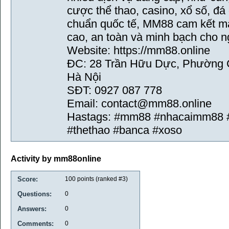
cược thể thao, casino, xổ số, đá
chuẩn quốc tế, MM88 cam kết man
cao, an toàn và minh bạch cho n
Website: https://mm88.online
ĐC: 28 Trần Hữu Dực, Phường 
Hà Nội
SĐT: 0927 087 778
Email: contact@mm88.online
Hastags: #mm88 #nhacaimm88 
#thethao #banca #xoso
Activity by mm88online
Score:
100
points (ranked #
3
)
Questions:
0
Answers:
0
Comments:
0