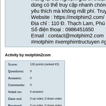
dùng có thể truy cập nhanh chó
yêu thích mà không mất phí. Truy
Website : https://motphim2.com/
Địa chỉ : 110 Đ. Thạch Lam, Ph
Số điện thoại : 0986451650
Email : contact@motphim2.com
#motphim #xemphimtructuyen #gi
Activity by motphim2com
Score:
100
points (ranked #
3
)
Questions:
0
Answers:
0
Comments:
0
Voted on:
0
answers
Gave out:
0
up votes,
0
down votes
Received:
0
up votes,
0
down votes