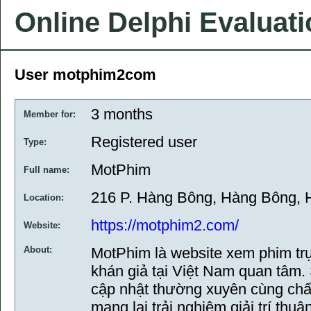
Online Delphi Evaluat
User motphim2com
3 months
Member for:
Registered user
Type:
MotPhim
Full name:
216 P. Hàng Bông, Hàng Bông, 
Location:
https://motphim2.com/
Website:
About:
MotPhim là website xem phim tr
khán giả tại Việt Nam quan tâm.
cập nhật thường xuyên cùng chấ
mang lại trải nghiệm giải trí thuậ