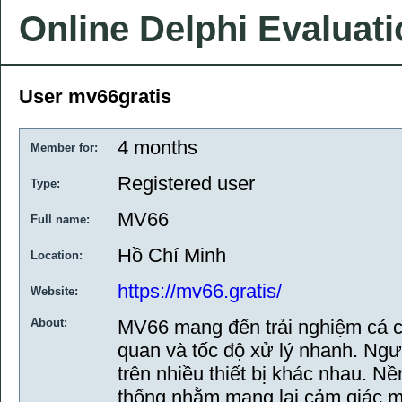
Online Delphi Evaluat
User mv66gratis
4 months
Member for:
Registered user
Type:
MV66
Full name:
Hồ Chí Minh
Location:
https://mv66.gratis/
Website:
About:
MV66 mang đến trải nghiệm cá cư
quan và tốc độ xử lý nhanh. Ngư
trên nhiều thiết bị khác nhau. Nề
thống nhằm mang lại cảm giác mư