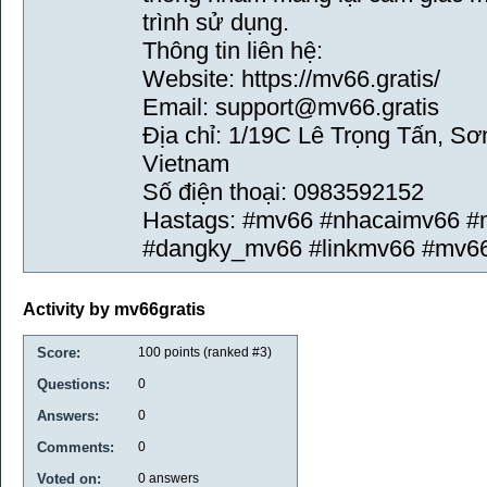
trình sử dụng.
Thông tin liên hệ:
Website: https://mv66.gratis/
Email: support@mv66.gratis
Địa chỉ: 1/19C Lê Trọng Tấn, Sơ
Vietnam
Số điện thoại: 0983592152
Hastags: #mv66 #nhacaimv66 #
#dangky_mv66 #linkmv66 #mv66
Activity by mv66gratis
Score:
100
points (ranked #
3
)
Questions:
0
Answers:
0
Comments:
0
Voted on:
0
answers