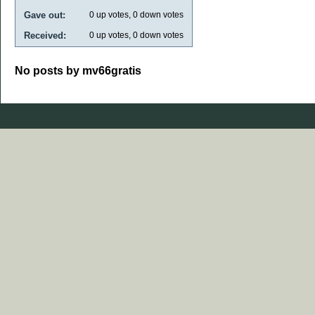
Gave out:
0
up votes,
0
down votes
Received:
0
up votes,
0
down votes
No posts by mv66gratis