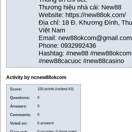
Thương hiệu nhà cái: New88
Website: https://new88ok.com/
Địa chỉ: 18 Đ. Khương Đình, Th
Việt Nam
Email: new88okcom@gmail.com
Phone: 0932992436
Hashtag: #new88 #new88okcom
#new88cacuoc #new88casino
Activity by ncnew88okcom
Score:
100
points (ranked #
3
)
Questions:
0
Answers:
0
Comments:
0
Voted on:
0
answers
Gave out:
0
up votes,
0
down votes