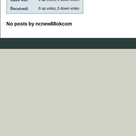
Received:
0
up votes,
0
down votes
No posts by ncnew88okcom