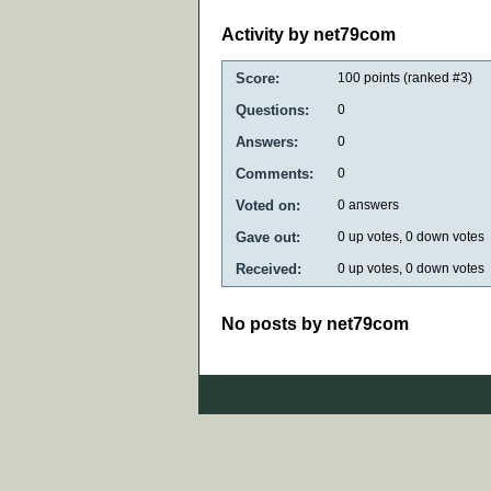
Activity by net79com
Score:
100
points (ranked #
3
)
Questions:
0
Answers:
0
Comments:
0
Voted on:
0
answers
Gave out:
0
up votes,
0
down votes
Received:
0
up votes,
0
down votes
No posts by net79com