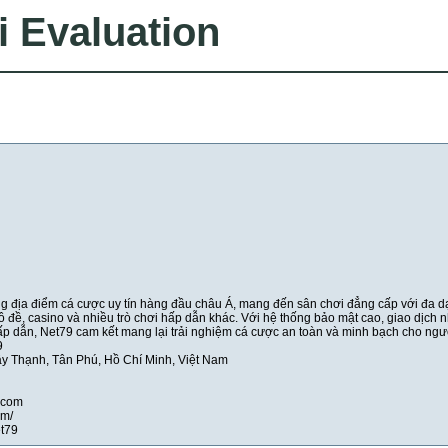
i Evaluation
g địa điểm cá cược uy tín hàng đầu châu Á, mang đến sân chơi đẳng cấp với đa 
 đề, casino và nhiều trò chơi hấp dẫn khác. Với hệ thống bảo mật cao, giao dịch 
ấp dẫn, Net79 cam kết mang lại trải nghiệm cá cược an toàn và minh bạch cho ngư
9
ây Thạnh, Tân Phú, Hồ Chí Minh, Việt Nam
.com
om/
t79