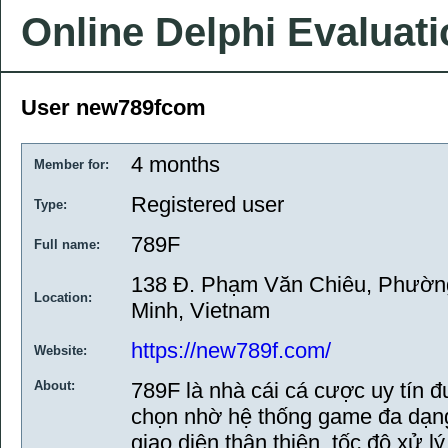
Online Delphi Evaluat
User new789fcom
4 months
Member for:
Registered user
Type:
789F
Full name:
138 Đ. Phạm Văn Chiêu, Phường
Location:
Minh, Vietnam
https://new789f.com/
Website:
About:
789F là nhà cái cá cược uy tín 
chọn nhờ hệ thống game đa dạng 
giao diện thân thiện, tốc độ xử 