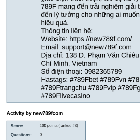
789F mang đến trải nghiệm giải t
đến lý tưởng cho những ai muốn
hiệu quả.
Thông tin liên hệ:
Website: https://new789f.com/
Email: support@new789f.com
Địa chỉ: 138 Đ. Phạm Văn Chiêu
Chí Minh, Vietnam
Số điện thoại: 0982365789
Hastags: #789Fbet #789Fvn #78
#789Ftrangchu #789Fvip #789Fg
#789Flivecasino
Activity by new789fcom
Score:
100
points (ranked #
3
)
Questions:
0