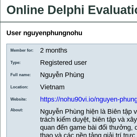
Online Delphi Evaluat
User nguyenphungnohu
2 months
Member for:
Registered user
Type:
Nguyễn Phùng
Full name:
Vietnam
Location:
https://nohu90vi.io/nguyen-phun
Website:
About:
Nguyễn Phùng hiện là Biên tập v
trách kiểm duyệt, biên tập và xâ
quan đến game bài đổi thưởng, c
thao và các nền tảng giải trí trực