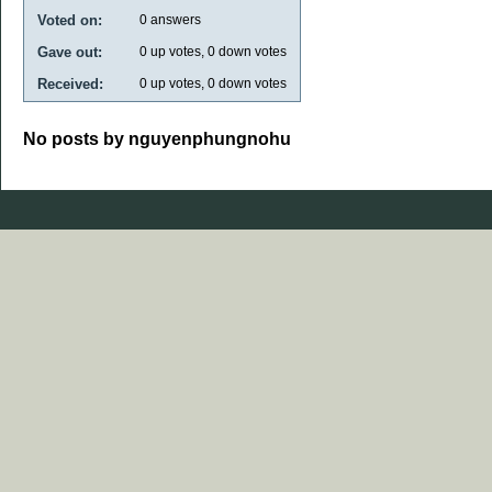
Voted on:
0
answers
Gave out:
0
up votes,
0
down votes
Received:
0
up votes,
0
down votes
No posts by nguyenphungnohu