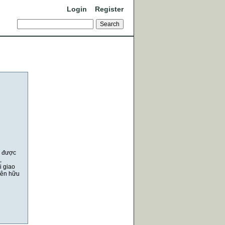
Login
Register
i được
,
i giao
uyên hữu