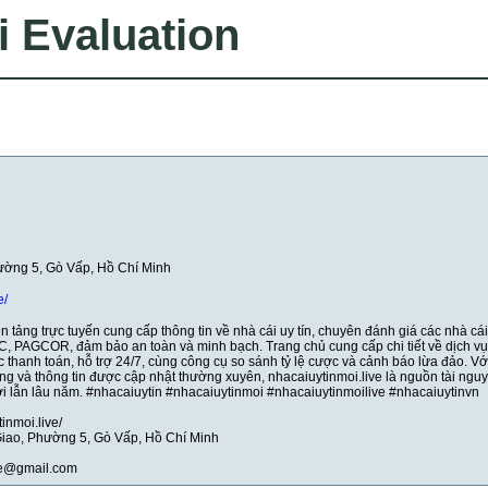
i Evaluation
ường 5, Gò Vấp, Hồ Chí Minh
e/
ền tảng trực tuyến cung cấp thông tin về nhà cái uy tín, chuyên đánh giá các nhà cá
 PAGCOR, đảm bảo an toàn và minh bạch. Trang chủ cung cấp chi tiết về dịch vụ
thanh toán, hỗ trợ 24/7, cùng công cụ so sánh tỷ lệ cược và cảnh báo lừa đảo. Vớ
ụng và thông tin được cập nhật thường xuyên, nhacaiuytinmoi.live là nguồn tài ng
i lẫn lâu năm. #nhacaiuytin #nhacaiuytinmoi #nhacaiuytinmoilive #nhacaiuytinvn
inmoi.live/
 Giao, Phường 5, Gò Vấp, Hồ Chí Minh
ive@gmail.com