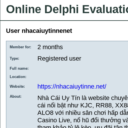
Online Delphi Evaluat
User nhacaiuytinnenet
2 months
Member for:
Registered user
Type:
Full name:
Location:
https://nhacaiuytinne.net/
Website:
About:
Nhà Cái Uy Tín là website chuyê
cái nổi bật như KJC, RR88, XX
ALO8 với nhiều sân chơi hấp dẫn
Casino Live, nổ hũ đổi thưởng v
tham khảo tỷ lệ kèo, ưu đãi tân 