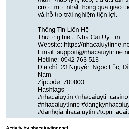
cược mới nhất thông qua giao di
và hỗ trợ trải nghiệm tiện lợi.
Thông Tin Liên Hệ
Thương hiệu: Nhà Cái Uy Tín
Website: https://nhacaiuytinne.ne
Email: support@nhacaiuytinne.n
Hotline: 0942 763 518
Địa chỉ: 23 Nguyễn Ngọc Lộc, Di
Nam
Zipcode: 700000
Hashtags
#nhacaiuytin #nhacaiuytincasino
#nhacaiuytinne #dangkynhacaiuy
#danhgianhacaiuytin #topnhacaiu
Activity by nhacaiuytinnenet