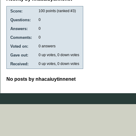
Score:
100
points (ranked #
3
)
Questions:
0
Answers:
0
Comments:
0
Voted on:
0
answers
Gave out:
0
up votes,
0
down votes
Received:
0
up votes,
0
down votes
No posts by nhacaiuytinnenet