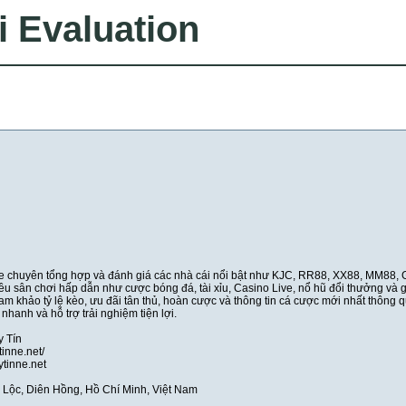
i Evaluation
te chuyên tổng hợp và đánh giá các nhà cái nổi bật như KJC, RR88, XX88, MM88,
ều sân chơi hấp dẫn như cược bóng đá, tài xỉu, Casino Live, nổ hũ đổi thưởng và
ham khảo tỷ lệ kèo, ưu đãi tân thủ, hoàn cược và thông tin cá cược mới nhất thông 
 nhanh và hỗ trợ trải nghiệm tiện lợi.
y Tín
tinne.net/
tinne.net
 Lộc, Diên Hồng, Hồ Chí Minh, Việt Nam