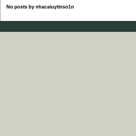
No posts by nhacaiuytinso1n