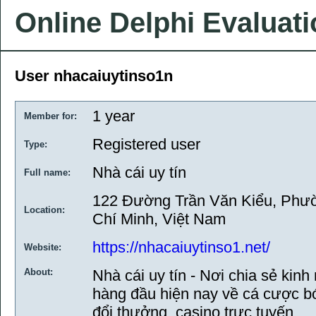
Online Delphi Evaluat
User nhacaiuytinso1n
1 year
Member for:
Registered user
Type:
Nhà cái uy tín
Full name:
122 Đường Trần Văn Kiểu, Phườ
Location:
Chí Minh, Việt Nam
https://nhacaiuytinso1.net/
Website:
About:
Nhà cái uy tín - Nơi chia sẻ kin
hàng đầu hiện nay về cá cược bó
đổi thưởng, casino trực tuyến,...