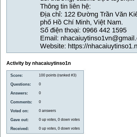
Thông tin liên hệ:
Địa chỉ: 122 Đường Trần Văn Ki
phố Hồ Chí Minh, Việt Nam.
Số điện thoại: 0966 442 1595
Email: nhacaiuytinso1vn@gmail
Website: https://nhacaiuytinso1.n
Activity by nhacaiuytinso1n
Score:
100
points (ranked #
3
)
Questions:
0
Answers:
0
Comments:
0
Voted on:
0
answers
Gave out:
0
up votes,
0
down votes
Received:
0
up votes,
0
down votes