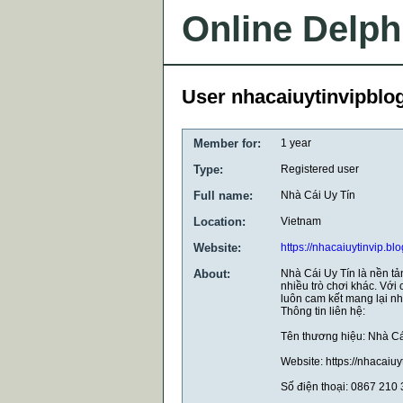
Online Delph
User nhacaiuytinvipblo
Member for:
1 year
Type:
Registered user
Full name:
Nhà Cái Uy Tín
Location:
Vietnam
Website:
https://nhacaiuytinvip.blo
About:
Nhà Cái Uy Tín là nền tản
nhiều trò chơi khác. Với
luôn cam kết mang lại n
Thông tin liên hệ:
Tên thương hiệu: Nhà Cá
Website: https://nhacaiuy
Số điện thoại: 0867 210