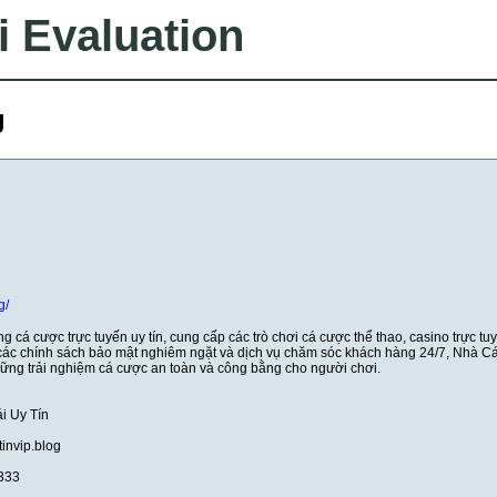
i Evaluation
g
g/
g cá cược trực tuyến uy tín, cung cấp các trò chơi cá cược thể thao, casino trực tu
 các chính sách bảo mật nghiêm ngặt và dịch vụ chăm sóc khách hàng 24/7, Nhà Cá
hững trải nghiệm cá cược an toàn và công bằng cho người chơi.
i Uy Tín
tinvip.blog
 333