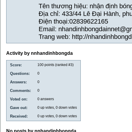
Tên thương hiệu: nhận định bón
Địa chỉ: 433/44 Lê Đại Hành, p
Điện thoại:02839622165
Email: nhandinhbongdainnet@g
Trang web: http://nhandinhbongda
Activity by nnhandinhbongda
Score:
100
points (ranked #
3
)
Questions:
0
Answers:
0
Comments:
0
Voted on:
0
answers
Gave out:
0
up votes,
0
down votes
Received:
0
up votes,
0
down votes
No posts by nnhandinhbongda