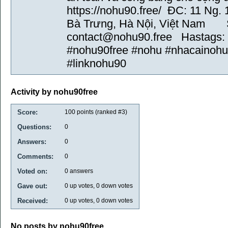
https://nohu90.free/ ĐC: 11 Ng.
Bà Trưng, Hà Nội, Việt Nam 
contact@nohu90.free Hastags
#nohu90free #nohu #nhacainoh
#linknohu90
Activity by nohu90free
Score:
100
points (ranked #
3
)
Questions:
0
Answers:
0
Comments:
0
Voted on:
0
answers
Gave out:
0
up votes,
0
down votes
Received:
0
up votes,
0
down votes
No posts by nohu90free