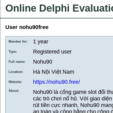
Online Delphi Evaluat
User nohu90free
1 year
Member for:
Registered user
Type:
Nohu90
Full name:
Hà Nội Việt Nam
Location:
https://nohu90.free/
Website:
About:
Nohu90 là cổng game slot đổi th
các trò chơi nổ hũ. Với giao diện
rút tiền cực nhanh, Nohu90 mang
an toàn và công bằng cho cộng đ