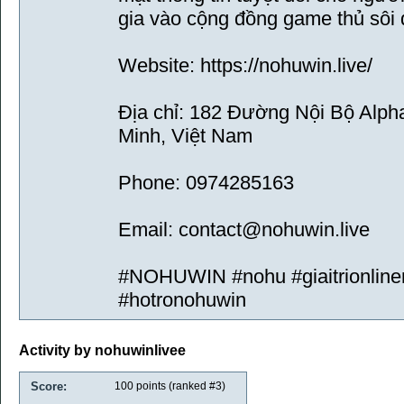
gia vào cộng đồng game thủ sôi 
Website: https://nohuwin.live/
Địa chỉ: 182 Đường Nội Bộ Alph
Minh, Việt Nam
Phone: 0974285163
Email: contact@nohuwin.live
#NOHUWIN #nohu #giaitrionlin
#hotronohuwin
Activity by nohuwinlivee
Score:
100
points (ranked #
3
)