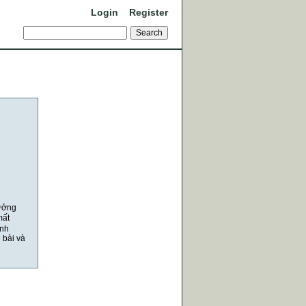
Login
Register
hưởng
mất
ành
 bài và