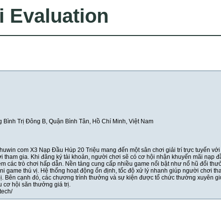
i Evaluation
Bình Trị Đông B, Quận Bình Tân, Hồ Chí Minh, Việt Nam
uwin com X3 Nạp Đầu Húp 20 Triệu mang đến một sân chơi giải trí trực tuyến với
i tham gia. Khi đăng ký tài khoản, người chơi sẽ có cơ hội nhận khuyến mãi nạp 
iệm các trò chơi hấp dẫn. Nền tảng cung cấp nhiều game nổi bật như nổ hũ đổi thưở
i game thú vị. Hệ thống hoạt động ổn định, tốc độ xử lý nhanh giúp người chơi th
t bị. Bên cạnh đó, các chương trình thưởng và sự kiện được tổ chức thường xuyên g
 cơ hội săn thưởng giá trị.
tech/