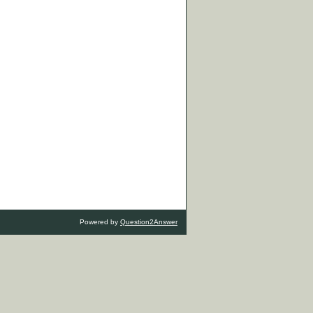
Powered by
Question2Answer