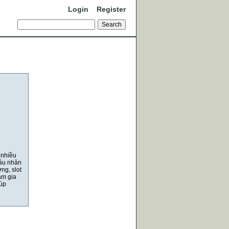
Login
Register
 nhiều
đầu nhân
ng, slot
am gia
iúp