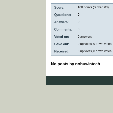
Score:
100
points (ranked #
3
)
Questions:
0
Answers:
0
Comments:
0
Voted on:
0
answers
Gave out:
0
up votes,
0
down votes
Received:
0
up votes,
0
down votes
No posts by nohuwintech