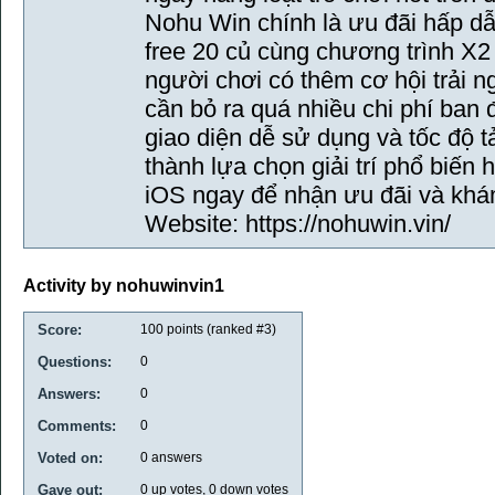
Nohu Win chính là ưu đãi hấp d
free 20 củ cùng chương trình X
người chơi có thêm cơ hội trải 
cần bỏ ra quá nhiều chi phí ban
giao diện dễ sử dụng và tốc độ 
thành lựa chọn giải trí phổ biến
iOS ngay để nhận ưu đãi và kh
Website: https://nohuwin.vin/
Activity by nohuwinvin1
Score:
100
points (ranked #
3
)
Questions:
0
Answers:
0
Comments:
0
Voted on:
0
answers
Gave out:
0
up votes,
0
down votes