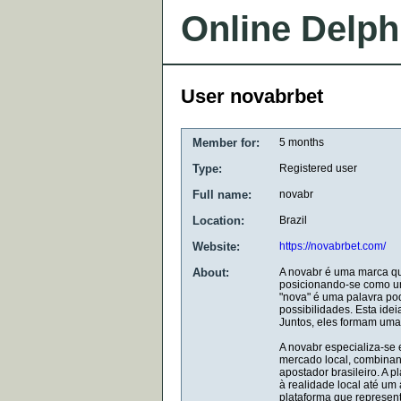
Online Delph
User novabrbet
Member for:
5 months
Type:
Registered user
Full name:
novabr
Location:
Brazil
Website:
https://novabrbet.com/
About:
A novabr é uma marca qu
posicionando-se como uma
"nova" é uma palavra pod
possibilidades. Esta idei
Juntos, eles formam uma
A novabr especializa-se 
mercado local, combinan
apostador brasileiro. A
à realidade local até um
plataforma que represen