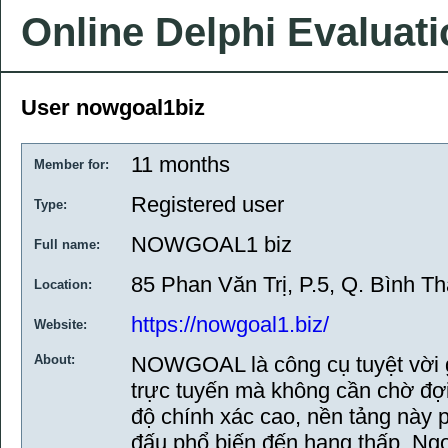
Online Delphi Evaluat
User nowgoal1biz
11 months
Member for:
Registered user
Type:
NOWGOAL1 biz
Full name:
85 Phan Văn Trị, P.5, Q. Bình 
Location:
https://nowgoal1.biz/
Website:
About:
NOWGOAL là công cụ tuyệt vời g
trực tuyến mà không cần chờ đợi.
độ chính xác cao, nền tảng này 
đấu phổ biến đến hạng thấp. Ngoà