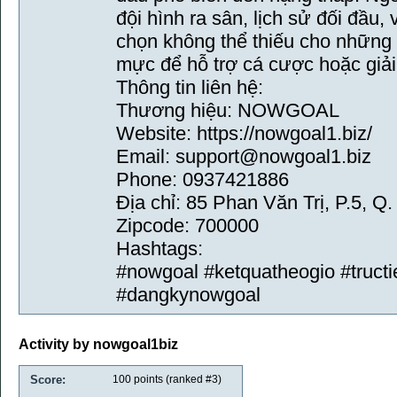
đội hình ra sân, lịch sử đối đầu, 
chọn không thể thiếu cho những 
mực để hỗ trợ cá cược hoặc giải 
Thông tin liên hệ:
Thương hiệu: NOWGOAL
Website: https://nowgoal1.biz/
Email: support@nowgoal1.biz
Phone: 0937421886
Địa chỉ: 85 Phan Văn Trị, P.5, 
Zipcode: 700000
Hashtags:
#nowgoal #ketquatheogio #truct
#dangkynowgoal
Activity by nowgoal1biz
Score:
100
points (ranked #
3
)