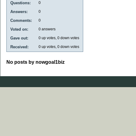
Questions:
0
Answers:
0
Comments:
0
Voted on:
0
answers
Gave out:
0
up votes,
0
down votes
Received:
0
up votes,
0
down votes
No posts by nowgoal1biz