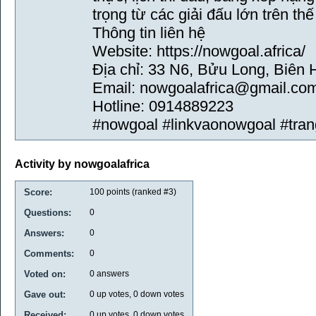
trọng từ các giải đấu lớn trên thế 
Thông tin liên hệ
Website: https://nowgoal.africa/
Địa chỉ: 33 N6, Bửu Long, Biên 
Email: nowgoalafrica@gmail.co
Hotline: 0914889223
#nowgoal #linkvaonowgoal #tra
Activity by nowgoalafrica
Score:
100
points (ranked #
3
)
Questions:
0
Answers:
0
Comments:
0
Voted on:
0
answers
Gave out:
0
up votes,
0
down votes
Received:
0
up votes,
0
down votes