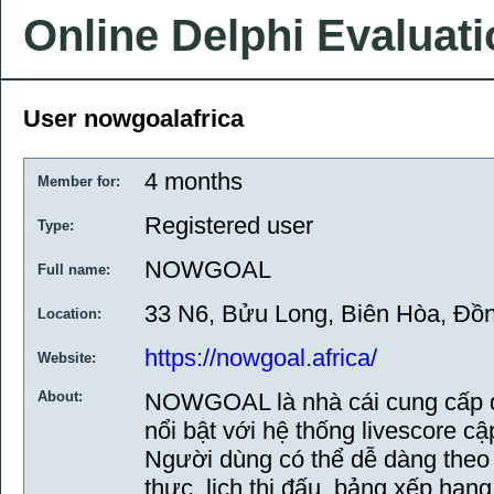
Online Delphi Evaluat
User nowgoalafrica
4 months
Member for:
Registered user
Type:
NOWGOAL
Full name:
33 N6, Bửu Long, Biên Hòa, Đồn
Location:
https://nowgoal.africa/
Website:
About:
NOWGOAL là nhà cái cung cấp dữ
nổi bật với hệ thống livescore c
Người dùng có thể dễ dàng theo d
thực, lịch thi đấu, bảng xếp hạ