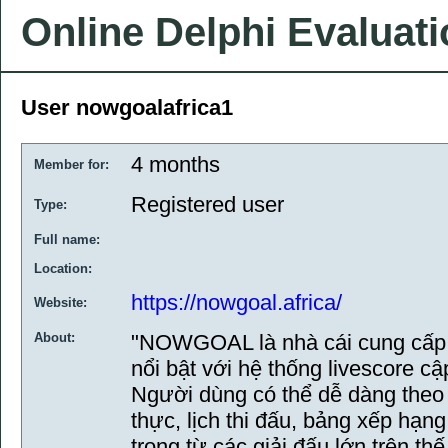
Online Delphi Evaluat
User nowgoalafrica1
4 months
Member for:
Registered user
Type:
Full name:
Location:
https://nowgoal.africa/
Website:
About:
"NOWGOAL là nhà cái cung cấp d
nổi bật với hệ thống livescore c
Người dùng có thể dễ dàng theo d
thực, lịch thi đấu, bảng xếp hạ
trọng từ các giải đấu lớn trên thế 