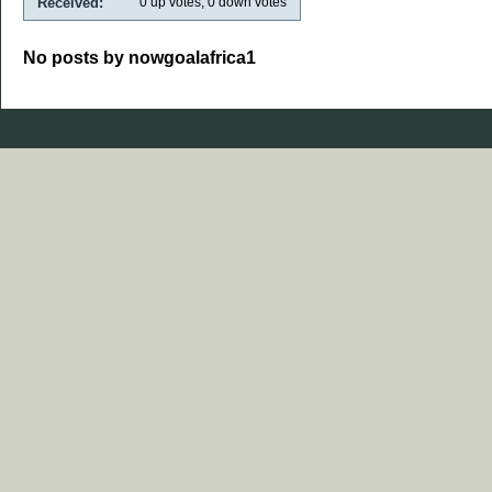
Received:
0
up votes,
0
down votes
No posts by nowgoalafrica1