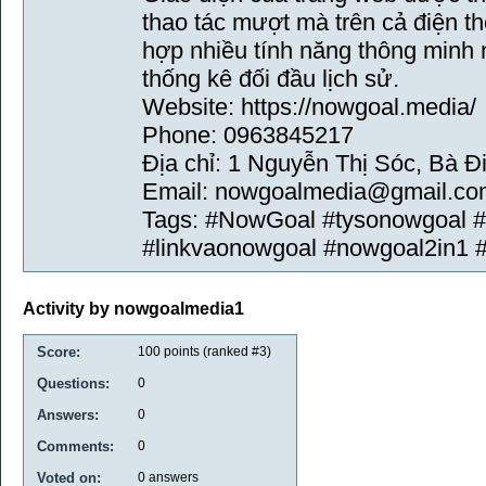
thao tác mượt mà trên cả điện th
hợp nhiều tính năng thông minh 
thống kê đối đầu lịch sử.
Website: https://nowgoal.media/
Phone: 0963845217
Địa chỉ: 1 Nguyễn Thị Sóc, Bà 
Email: nowgoalmedia@gmail.co
Tags: #NowGoal #tysonowgoal 
#linkvaonowgoal #nowgoal2in1 
Activity by nowgoalmedia1
Score:
100
points (ranked #
3
)
Questions:
0
Answers:
0
Comments:
0
Voted on:
0
answers