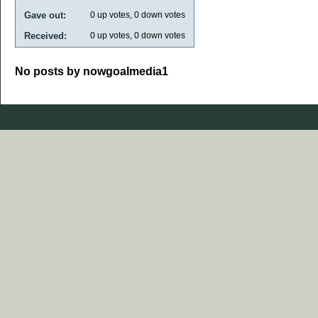
Gave out:
0
up votes,
0
down votes
Received:
0
up votes,
0
down votes
No posts by nowgoalmedia1