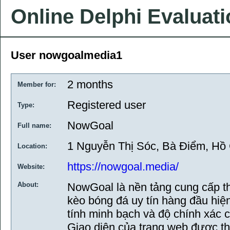
Online Delphi Evaluat
User nowgoalmedia1
2 months
Member for:
Registered user
Type:
NowGoal
Full name:
1 Nguyễn Thị Sóc, Bà Điểm, Hồ 
Location:
https://nowgoal.media/
Website:
About:
NowGoal là nền tảng cung cấp th
kèo bóng đá uy tín hàng đầu hiệ
tính minh bạch và độ chính xác 
Giao diện của trang web được thi