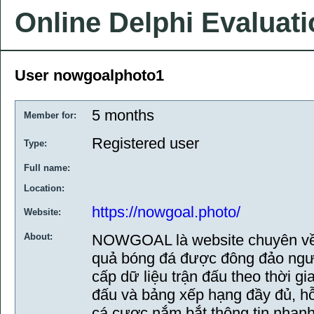
Online Delphi Evaluat
User nowgoalphoto1
5 months
Member for:
Registered user
Type:
Full name:
Location:
https://nowgoal.photo/
Website:
About:
NOWGOAL là website chuyên về so
quả bóng đá được đông đảo ngườ
cấp dữ liệu trận đấu theo thời gian
đấu và bảng xếp hạng đầy đủ, h
cá cược nắm bắt thông tin nhanh