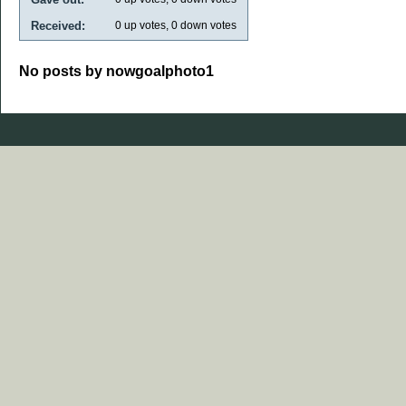
Received:
0
up votes,
0
down votes
No posts by nowgoalphoto1