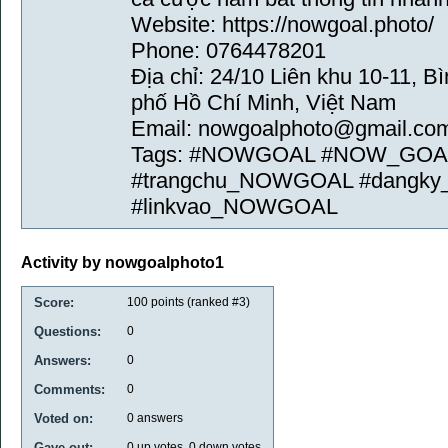
Website: https://nowgoal.photo/
Phone: 0764478201
Địa chỉ: 24/10 Liên khu 10-11, B
phố Hồ Chí Minh, Việt Nam
Email: nowgoalphoto@gmail.co
Tags: #NOWGOAL #NOW_GOAL 
#trangchu_NOWGOAL #dang
#linkvao_NOWGOAL
Activity by nowgoalphoto1
Score:
100
points (ranked #
3
)
Questions:
0
Answers:
0
Comments:
0
Voted on:
0
answers
Gave out:
0
up votes,
0
down votes