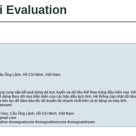
i Evaluation
ầu Ông Lãnh, Hồ Chí Minh, Việt Nam
ng cung cấp kết quả bóng đá trực tuyến và dữ liệu thể thao hàng đầu hiện nay. Vớ
ễ dàng theo dõi mọi diễn biến của các trận đấu kịch tính. Hệ thống cập nhật dữ liệ
 liên tục để đảm bảo tốc độ truyền tải nhanh nhất trên cả di động và máy tính.
.stream/
i Học, Cầu Ông Lãnh, Hồ Chí Minh, Việt Nam
gmail.com
llive #nowgoalscore #nowgoallivescore #nowgoalstream