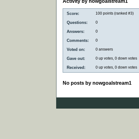
Activity by nowgoalstream1
Score:
100
points (ranked #
3
)
Questions:
0
Answers:
0
Comments:
0
Voted on:
0
answers
Gave out:
0
up votes,
0
down votes
Received:
0
up votes,
0
down votes
No posts by nowgoalstream1