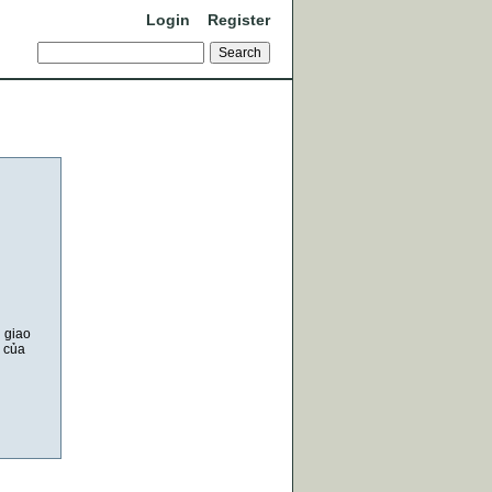
Login
Register
i giao
u của