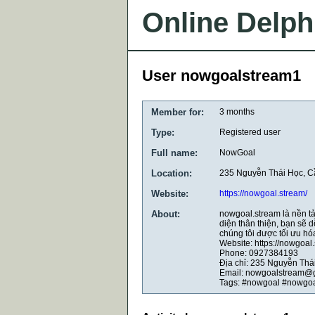
Online Delph
User nowgoalstream1
Member for:
3 months
Type:
Registered user
Full name:
NowGoal
Location:
235 Nguyễn Thái Học, C
Website:
https://nowgoal.stream/
About:
nowgoal.stream là nền tả
diện thân thiện, bạn sẽ d
chúng tôi được tối ưu hóa
Website: https://nowgoal
Phone: 0927384193
Địa chỉ: 235 Nguyễn Thá
Email: nowgoalstream@
Tags: #nowgoal #nowgoa