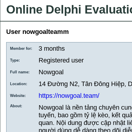
Online Delphi Evaluat
User nowgoalteamm
3 months
Member for:
Registered user
Type:
Nowgoal
Full name:
14 Đường N2, Tân Đông Hiệp, D
Location:
https://nowgoal.team/
Website:
About:
Nowgoal là nền tảng chuyên cung
tuyến, bao gồm tỷ lệ kèo, kết quả
quan. Nội dung được cập nhật liê
người dùng dễ dàng theo dõi diễn