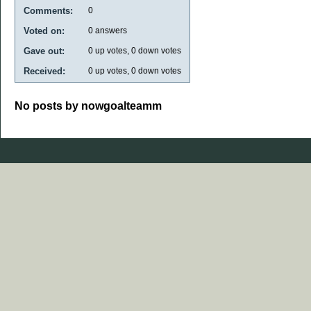
Comments:
0
Voted on:
0
answers
Gave out:
0
up votes,
0
down votes
Received:
0
up votes,
0
down votes
No posts by nowgoalteamm