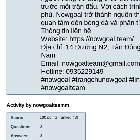
trước mỗi trận đấu. Với cách trì
phú, Nowgoal trở thành nguồn t
quan tâm đến bóng đá và phân tí
Thông tin liên hệ
Website: https://nowgoal.team/
Địa chỉ: 14 Đường N2, Tân Đông
Nam
Email: nowgoalteam@gmail.com
Hotline: 0935229149
#nowgoal #trangchunowgoal #li
#nowgoalteam
Activity by nowgoalteamm
Score:
100
points (ranked #
3
)
Questions:
0
Answers:
0