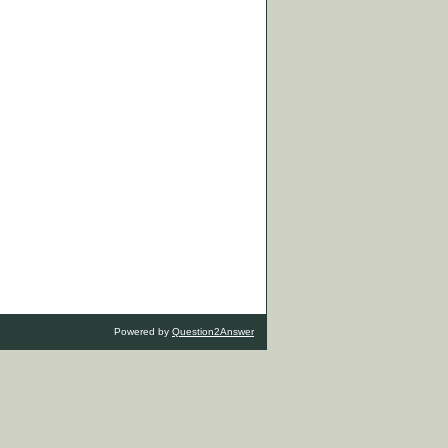
Powered by
Question2Answer