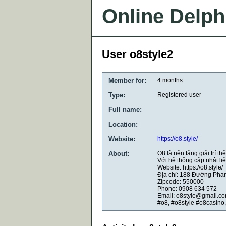
Online Delph
User o8style2
Member for:
4 months
Type:
Registered user
Full name:
Location:
Website:
https://o8.style/
About:
O8 là nền tảng giải trí t
Với hệ thống cập nhật li
Website: https://o8.style/
Địa chỉ: 188 Đường Pha
Zipcode: 550000
Phone: 0908 634 572
Email: o8style@gmail.c
#o8, #o8style #o8casino