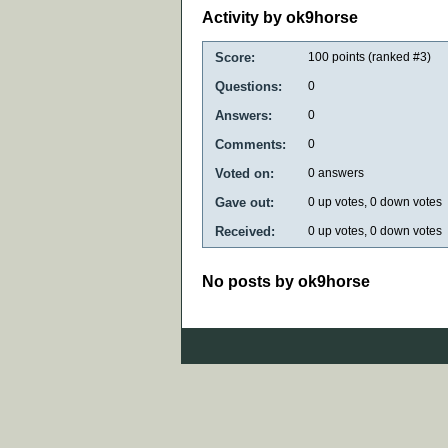
Activity by ok9horse
Score:
100
points (ranked #
3
)
Questions:
0
Answers:
0
Comments:
0
Voted on:
0
answers
Gave out:
0
up votes,
0
down votes
Received:
0
up votes,
0
down votes
No posts by ok9horse