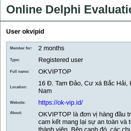
Online Delphi Evaluat
User okvipid
2 months
Member for:
Registered user
Type:
OKVIPTOP
Full name:
16 Đ. Tam Đảo, Cư xá Bắc Hải, 
Location:
Nam
https://ok-vip.id/
Website:
About:
OKVIPTOP là đơn vị hàng đầu tron
cam kết mang lại sự an toàn và t
thành viên. Bên cạnh đó, các chư