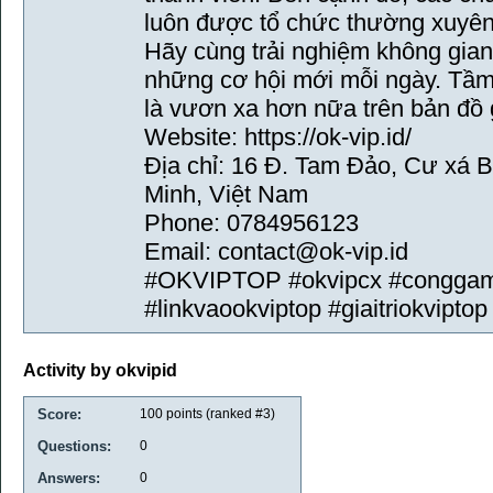
luôn được tổ chức thường xuyên v
Hãy cùng trải nghiệm không gian 
những cơ hội mới mỗi ngày. Tầm 
là vươn xa hơn nữa trên bản đồ gi
Website: https://ok-vip.id/
Địa chỉ: 16 Đ. Tam Đảo, Cư xá 
Minh, Việt Nam
Phone: 0784956123
Email: contact@ok-vip.id
#OKVIPTOP #okvipcx #conggame
#linkvaookviptop #giaitriokviptop
Activity by okvipid
Score:
100
points (ranked #
3
)
Questions:
0
Answers:
0