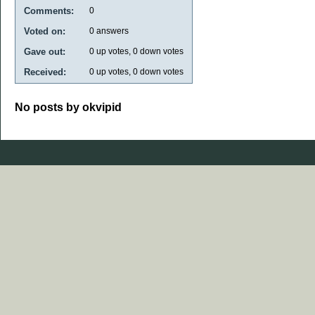
Comments:
0
Voted on:
0
answers
Gave out:
0
up votes,
0
down votes
Received:
0
up votes,
0
down votes
No posts by okvipid