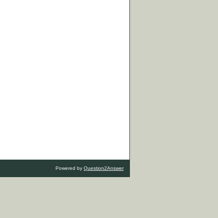
Powered by
Question2Answer