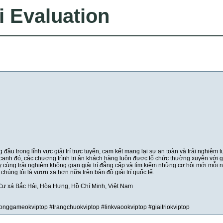
i Evaluation
ầu trong lĩnh vực giải trí trực tuyến, cam kết mang lại sự an toàn và trải nghiệm t
cạnh đó, các chương trình tri ân khách hàng luôn được tổ chức thường xuyên với gi
 cùng trải nghiệm không gian giải trí đẳng cấp và tìm kiếm những cơ hội mới mỗi n
húng tôi là vươn xa hơn nữa trên bản đồ giải trí quốc tế.
 Cư xá Bắc Hải, Hòa Hưng, Hồ Chí Minh, Việt Nam
ggameokviptop #trangchuokviptop #linkvaookviptop #giaitriokviptop