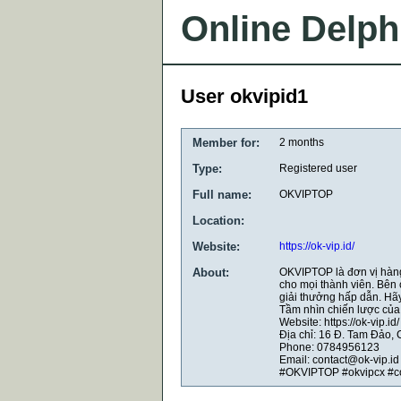
Online Delph
User okvipid1
Member for:
2 months
Type:
Registered user
Full name:
OKVIPTOP
Location:
Website:
https://ok-vip.id/
About:
OKVIPTOP là đơn vị hàng đ
cho mọi thành viên. Bên 
giải thưởng hấp dẫn. Hãy
Tầm nhìn chiến lược của c
Website: https://ok-vip.id/
Địa chỉ: 16 Đ. Tam Đảo,
Phone: 0784956123
Email: contact@ok-vip.id
#OKVIPTOP #okvipcx #con