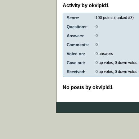
Activity by okvipid1
Score:
100
points (ranked #
3
)
Questions:
0
Answers:
0
Comments:
0
Voted on:
0
answers
Gave out:
0
up votes,
0
down votes
Received:
0
up votes,
0
down votes
No posts by okvipid1