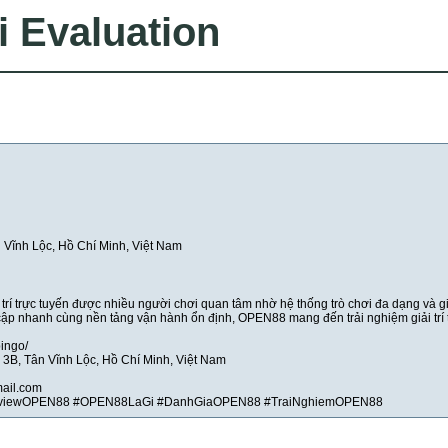
i Evaluation
n Vĩnh Lộc, Hồ Chí Minh, Việt Nam
trí trực tuyến được nhiều người chơi quan tâm nhờ hệ thống trò chơi đa dạng và g
y cập nhanh cùng nền tảng vận hành ổn định, OPEN88 mang đến trải nghiệm giải trí t
bingo/
p 3B, Tân Vĩnh Lộc, Hồ Chí Minh, Việt Nam
ail.com
viewOPEN88 #OPEN88LaGi #DanhGiaOPEN88 #TraiNghiemOPEN88