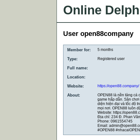
Online Delph
User open88company
Member for:
5 months
Type:
Registered user
Full name:
Location:
Website:
https://open88.company/
About:
OPEN88 là nền tảng cá cượ
game hấp dẫn. Sân chơi 
diện hiện đại và tốc độ 
mọi nơi. OPEN88 luôn đặt
Website: https://open88
Địa chỉ: 234 Đ. Phan Vă
Phone: 0961554745
Email: admin@open88.
#OPEN88 #nhacaiOPEN88 