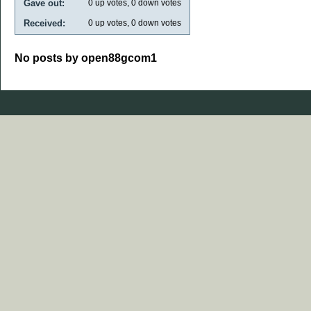
Gave out:
0
up votes,
0
down votes
Received:
0
up votes,
0
down votes
No posts by open88gcom1