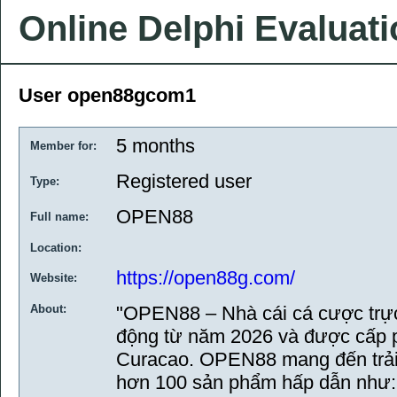
Online Delphi Evaluat
User open88gcom1
5 months
Member for:
Registered user
Type:
OPEN88
Full name:
Location:
https://open88g.com/
Website:
About:
"OPEN88 – Nhà cái cá cược trực
động từ năm 2026 và được cấp 
Curacao. OPEN88 mang đến trải
hơn 100 sản phẩm hấp dẫn như: