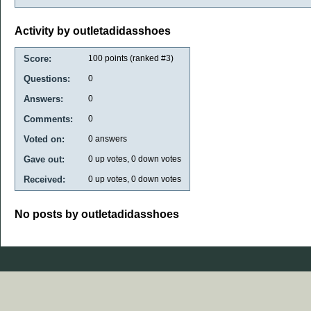
Activity by outletadidasshoes
Score:
100
points (ranked #
3
)
Questions:
0
Answers:
0
Comments:
0
Voted on:
0
answers
Gave out:
0
up votes,
0
down votes
Received:
0
up votes,
0
down votes
No posts by outletadidasshoes