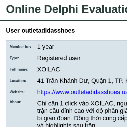
Online Delphi Evaluat
User outletadidasshoes
1 year
Member for:
Registered user
Type:
XOILAC
Full name:
41 Trần Khánh Dư, Quận 1, TP. 
Location:
https://www.outletadidasshoes.u
Website:
About:
Chỉ cần 1 click vào XOILAC, ng
trận cầu đỉnh cao với độ phân gi
bị gián đoạn. Đồng thời cung cấp 
và highlights sau trận.