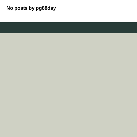
No posts by pg88day