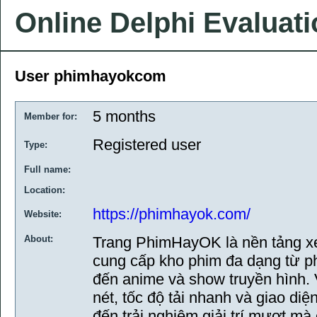
Online Delphi Evaluat
User phimhayokcom
5 months
Member for:
Registered user
Type:
Full name:
Location:
https://phimhayok.com/
Website:
About:
Trang PhimHayOK là nền tảng xe
cung cấp kho phim đa dạng từ ph
đến anime và show truyền hình. 
nét, tốc độ tải nhanh và giao d
đến trải nghiệm giải trí mượt m