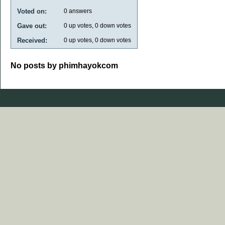
Voted on:
0
answers
Gave out:
0
up votes,
0
down votes
Received:
0
up votes,
0
down votes
No posts by phimhayokcom