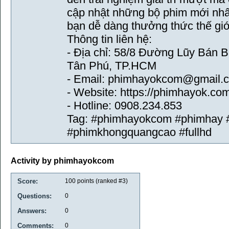
cập nhật những bộ phim mới nhất
bạn dễ dàng thưởng thức thế giới
Thông tin liên hệ:
- Địa chỉ: 58/8 Đường Lũy Bán
Tân Phú, TP.HCM
- Email: phimhayokcom@gmail.
- Website: https://phimhayok.co
- Hotline: 0908.234.853
Tag: #phimhayokcom #phimhay 
#phimkhongquangcao #fullhd
Activity by phimhayokcom
Score:
100
points (ranked #
3
)
Questions:
0
Answers:
0
Comments:
0