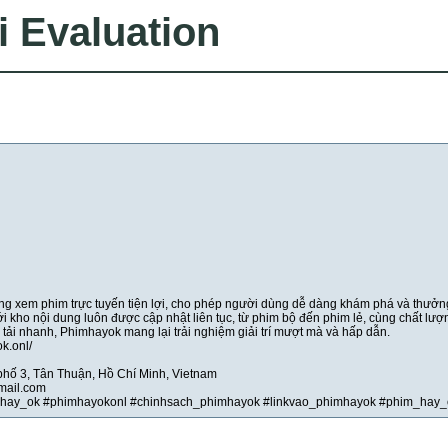
i Evaluation
ng xem phim trực tuyến tiện lợi, cho phép người dùng dễ dàng khám phá và thưởn
ới kho nội dung luôn được cập nhật liên tục, từ phim bộ đến phim lẻ, cùng chất lượ
 tải nhanh, Phimhayok mang lại trải nghiệm giải trí mượt mà và hấp dẫn.
k.onl/
 phố 3, Tân Thuận, Hồ Chí Minh, Vietnam
mail.com
mhay_ok #phimhayokonl #chinhsach_phimhayok #linkvao_phimhayok #phim_hay_