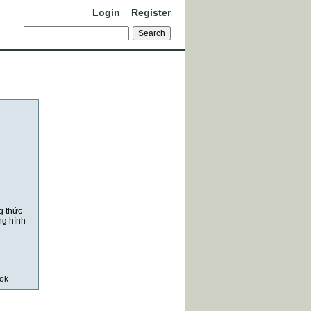
Login
Register
g thức
ng hình
ok