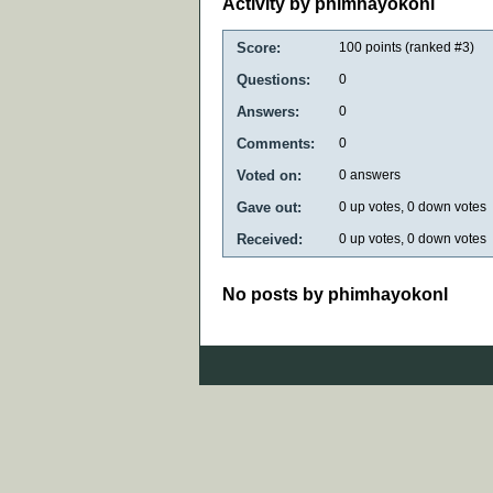
Activity by phimhayokonl
Score:
100
points (ranked #
3
)
Questions:
0
Answers:
0
Comments:
0
Voted on:
0
answers
Gave out:
0
up votes,
0
down votes
Received:
0
up votes,
0
down votes
No posts by phimhayokonl