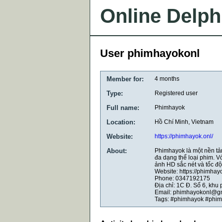
Online Delph
User phimhayokonl
Member for:
4 months
Type:
Registered user
Full name:
Phimhayok
Location:
Hồ Chí Minh, Vietnam
Website:
https://phimhayok.onl/
About:
Phimhayok là một nền tả
đa dạng thể loại phim. V
ảnh HD sắc nét và tốc độ
Website: https://phimhayo
Phone: 0347192175
Địa chỉ: 1C Đ. Số 6, khu
Email: phimhayokonl@g
Tags: #phimhayok #phi