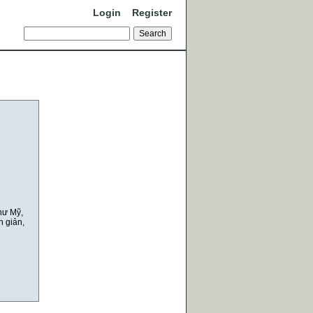
Login
Register
hư Mỹ,
n giản,