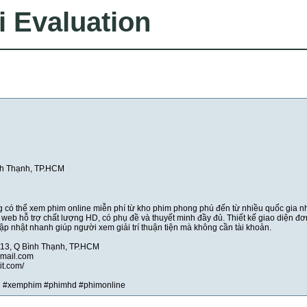
i Evaluation
ình Thạnh, TP.HCM
 có thể xem phim online miễn phí từ kho phim phong phú đến từ nhiều quốc gia n
g web hỗ trợ chất lượng HD, có phụ đề và thuyết minh đầy đủ. Thiết kế giao diện đơ
cập nhật nhanh giúp người xem giải trí thuận tiện mà không cần tài khoản.
 P.13, Q Bình Thạnh, TP.HCM
mail.com
it.com/
 #xemphim #phimhd #phimonline