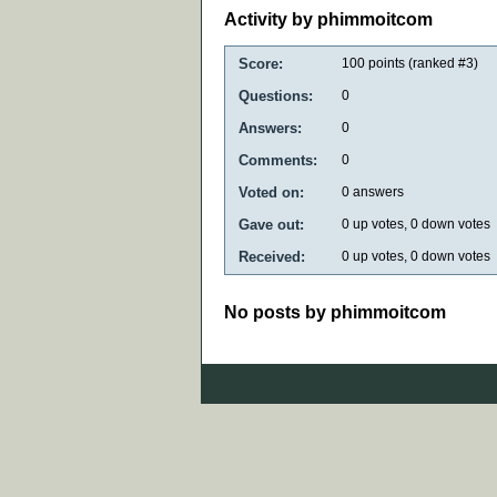
Activity by phimmoitcom
Score:
100
points (ranked #
3
)
Questions:
0
Answers:
0
Comments:
0
Voted on:
0
answers
Gave out:
0
up votes,
0
down votes
Received:
0
up votes,
0
down votes
No posts by phimmoitcom