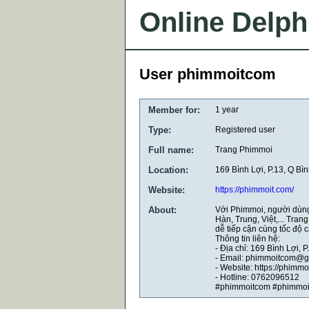
Online Delph
User phimmoitcom
Member for:
1 year
Type:
Registered user
Full name:
Trang Phimmoi
Location:
169 Bình Lợi, P.13, Q B
Website:
https://phimmoit.com/
About:
Với Phimmoi, người dùng
Hàn, Trung, Việt,... Tran
dễ tiếp cận cùng tốc độ 
Thông tin liên hệ:
- Địa chỉ: 169 Bình Lợi,
- Email: phimmoitcom@g
- Website: https://phimmo
- Hotline: 0762096512
#phimmoitcom #phimmoi