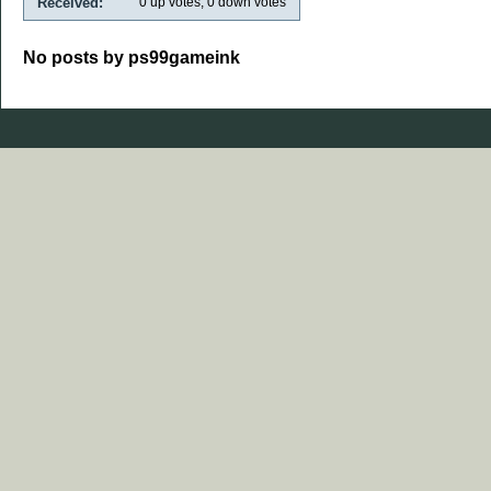
Received:
0
up votes,
0
down votes
No posts by ps99gameink