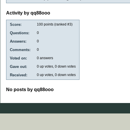
Activity by qq88ooo
Score:
100
points (ranked #
3
)
Questions:
0
Answers:
0
Comments:
0
Voted on:
0
answers
Gave out:
0
up votes,
0
down votes
Received:
0
up votes,
0
down votes
No posts by qq88ooo