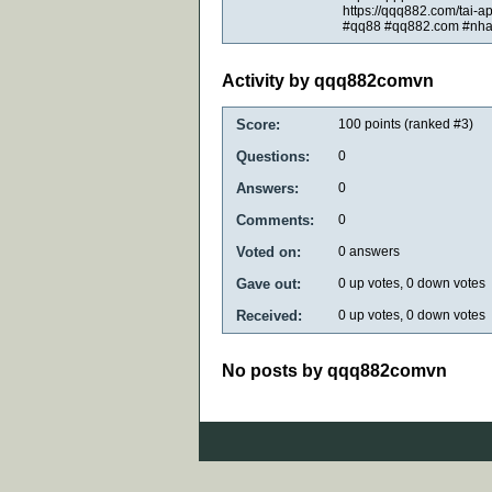
https://qqq882.com/tai-a
#qq88 #qq882.com #nha
Activity by qqq882comvn
Score:
100
points (ranked #
3
)
Questions:
0
Answers:
0
Comments:
0
Voted on:
0
answers
Gave out:
0
up votes,
0
down votes
Received:
0
up votes,
0
down votes
No posts by qqq882comvn