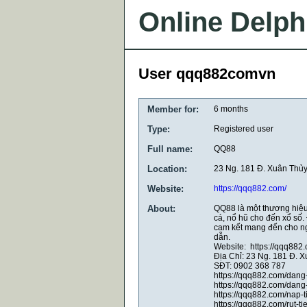
Online Delph
User qqq882comvn
Member for:
6 months
Type:
Registered user
Full name:
QQ88
Location:
23 Ng. 181 Đ. Xuân Thủy
Website:
https://qqq882.com/
About:
QQ88 là một thương hiệu 
cá, nổ hũ cho đến xổ số
cam kết mang đến cho ng
dẫn.
Website: https://qqq882
Địa Chỉ: 23 Ng. 181 Đ. 
SĐT: 0902 368 787
https://qqq882.com/dang
https://qqq882.com/dang
https://qqq882.com/nap-t
https://qqq882.com/rut-ti