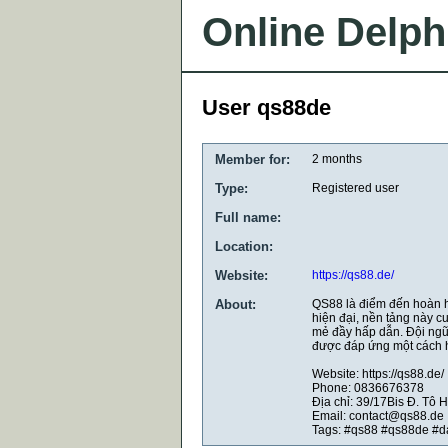
Online Delph
User qs88de
Member for:
2 months
Type:
Registered user
Full name:
Location:
Website:
https://qs88.de/
About:
QS88 là điểm đến hoàn h
hiện đại, nền tảng này c
mẻ đầy hấp dẫn. Đội ngũ
được đáp ứng một cách 
Website: https://qs88.de/
Phone: 0836676378
Địa chỉ: 39/17Bis Đ. Tô 
Email: contact@qs88.de
Tags: #qs88 #qs88de #