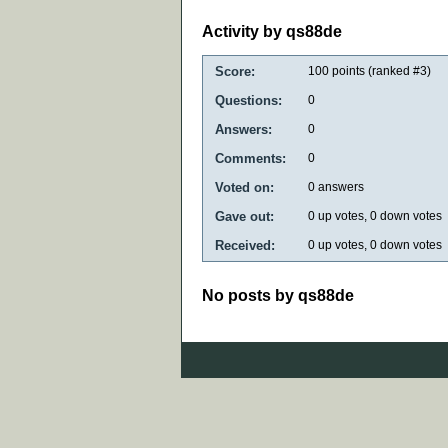
Activity by qs88de
Score:
100
points (ranked #
3
)
Questions:
0
Answers:
0
Comments:
0
Voted on:
0
answers
Gave out:
0
up votes,
0
down votes
Received:
0
up votes,
0
down votes
No posts by qs88de