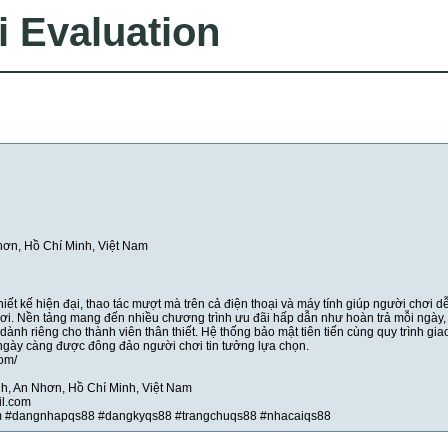
i Evaluation
ơn, Hồ Chí Minh, Việt Nam
iết kế hiện đại, thao tác mượt mà trên cả điện thoại và máy tính giúp người chơi d
 nơi. Nền tảng mang đến nhiều chương trình ưu đãi hấp dẫn như hoàn trả mỗi ngày
dành riêng cho thành viên thân thiết. Hệ thống bảo mật tiên tiến cùng quy trình gia
gày càng được đông đảo người chơi tin tưởng lựa chọn.
com/
h, An Nhơn, Hồ Chí Minh, Việt Nam
l.com
m #dangnhapqs88 #dangkyqs88 #trangchuqs88 #nhacaiqs88