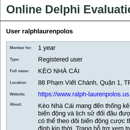
Online Delphi Evaluat
User ralphlaurenpolos
1 year
Member for:
Registered user
Type:
KÈO NHÀ CÁI
Full name:
88 Phạm Viết Chánh, Quận 1, TP
Location:
https://www.ralph-laurenpolos.u
Website:
About:
Kèo Nhà Cái mang đến thống kê k
biến động và lịch sử đối đầu đượ
có thể theo dõi biến động cược 
định kịp thời. Trang hỗ trợ xem tr