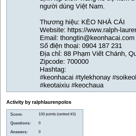
người dùng Việt Nam.
Thương hiệu: KÈO NHÀ CÁI
Website: https://www.ralph-laur
Email: thongtin@keonhacai.com
Số điện thoại: 0904 187 231
Địa chỉ: 88 Phạm Viết Chánh, Q
Zipcode: 700000
Hashtag:
#keonhacai #tylekhonay #soike
#keotaixiu #keochaua
Activity by ralphlaurenpolos
Score:
100
points (ranked #
3
)
Questions:
0
Answers:
0