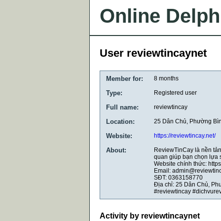
Online Delph
User reviewtincaynet
Member for:
8 months
Type:
Registered user
Full name:
reviewtincay
Location:
25 Dân Chủ, Phường Bìn
Website:
https://reviewtincay.net/
About:
ReviewTinCay là nền tảng
quan giúp bạn chọn lựa s
Website chính thức: https:
Email: admin@reviewtinc
SĐT: 0363158770
Địa chỉ: 25 Dân Chủ, Ph
#reviewtincay #dichvure
Activity by reviewtincaynet