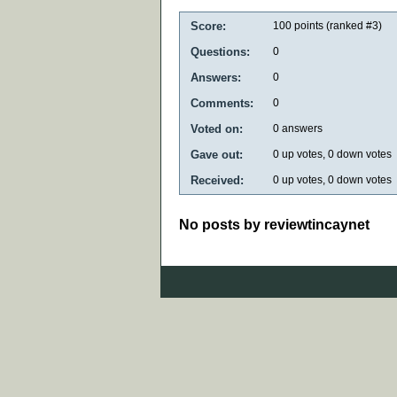
Score:
100
points (ranked #
3
)
Questions:
0
Answers:
0
Comments:
0
Voted on:
0
answers
Gave out:
0
up votes,
0
down votes
Received:
0
up votes,
0
down votes
No posts by reviewtincaynet