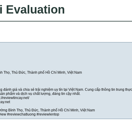
i Evaluation
h Thọ, Thủ Đức, Thành phố Hồ Chí Minh, Việt Nam
 đánh giá và chia sẻ trải nghiệm uy tín tại Việt Nam. Cung cấp thông tin trung thự
ản phẩm và dịch vụ chất lượng, đáng tin cậy nhất.
//reviewtincay.net/
ay.net
ường Bình Thọ, Thủ Đức, Thành phố Hồ Chí Minh, Việt Nam
view #reviewchatluong #reviewlentop