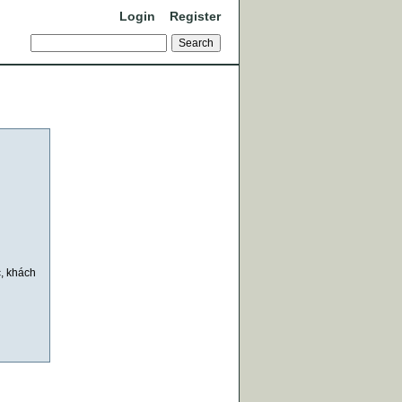
Login
Register
c, khách