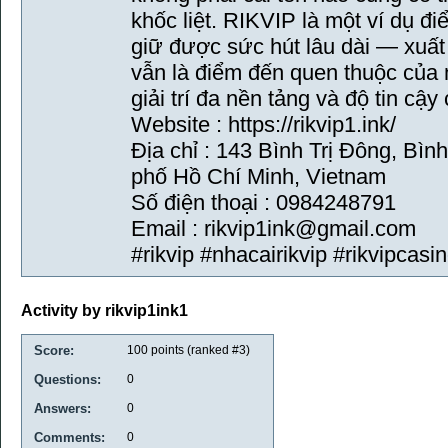
khốc liệt. RIKVIP là một ví dụ đ
giữ được sức hút lâu dài — xuất
vẫn là điểm đến quen thuộc của 
giải trí đa nền tảng và độ tin cậy
Website : https://rikvip1.ink/
Địa chỉ : 143 Bình Trị Đông, Bìn
phố Hồ Chí Minh, Vietnam
Số điện thoại : 0984248791
Email : rikvip1ink@gmail.com
#rikvip #nhacairikvip #rikvipcas
Activity by rikvip1ink1
Score:
100
points (ranked #
3
)
Questions:
0
Answers:
0
Comments:
0