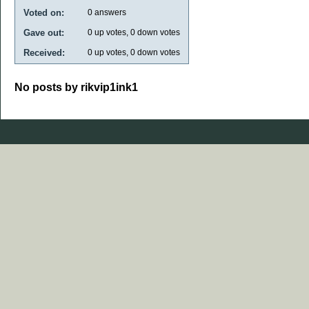
Voted on:
0
answers
Gave out:
0
up votes,
0
down votes
Received:
0
up votes,
0
down votes
No posts by rikvip1ink1