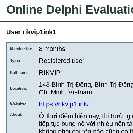
Online Delphi Evaluat
User rikvip1ink1
8 months
Member for:
Registered user
Type:
RIKVIP
Full name:
143 Bình Trị Đông, Bình Trị Đôn
Location:
Chí Minh, Vietnam
https://rikvip1.ink/
Website:
About:
Ở thời điểm hiện nay, thị trường
tiếp tục bùng nổ với nhiều nền t
không phải cái tên nào cũng có t